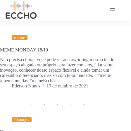
Pular
para
o
conteúdo
meme
MEME MONDAY 18/10
Não precisa chorar, você pode vir ao coworking mesmo tendo
seu espaço alugado ou próprio para fazer contatos, falar sobre
inovação, conhecer nosso espaço flexível e ainda tomar um
cafezinho diferenciado, mas só com hora marcada. ? #meme
#mememonday #memeEccho…
Ederson Nunes
19 de outubro de 2021
Espaços