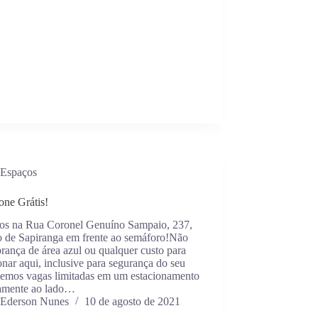
Espaços
one Grátis!
os na Rua Coronel Genuíno Sampaio, 237,
o de Sapiranga em frente ao semáforo!Não
rança de área azul ou qualquer custo para
onar aqui, inclusive para segurança do seu
 temos vagas limitadas em um estacionamento
camente ao lado…
Ederson Nunes
10 de agosto de 2021