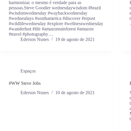
harmonizar. o mesmo é verdade para as
pessoas.Steve Goodier wednesdaywisdom #brazil
#wisdomwednesday #waybackwednesday
#wednesdays #southamerica #discover #repost
#wildlifewednesday #explore #wellnesswednesday
#wanderlust #life #amazonrainforest #amazon
#travel #photography…
Ederson Nunes
19 de agosto de 2021
Espaços
#WW Steve Jobs
Ederson Nunes
10 de agosto de 2021