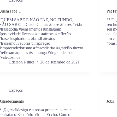
Espaços
Quem sabe…
Pet Fr
“QUEM SABE E NÃO FAZ, NO FUNDO,
?? Fa
NÃO SABE!” Ditado Chinês #frase #frases #vida
seu hu
#frasedodia #pensamentos #instagram
seu me
#positividade #versos #instafrases #reflexão
aquele
#frasesinspiradoras #brasil #textos
um caf
#frasesmotivadoras #inspiração
#bras
#empreendedorismo #frasesdiarias #gratidão #texto
#reflexao #quotes #sapiranga #riograndedosul
#valedosinos
Ederson Nunes
28 de setembro de 2021
Espaços
Agradecimento
Jobs
A @gezielidesign é a nossa primeira parceira a
contratar o Escritório Virtual Eccho. Com o