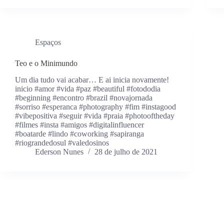
Espaços
Teo e o Minimundo
Um dia tudo vai acabar… E ai inicia novamente!
inicio #amor #vida #paz #beautiful #fotododia
#beginning #encontro #brazil #novajornada
#sorriso #esperanca #photography #fim #instagood
#vibepositiva #seguir #vida #praia #photooftheday
#filmes #insta #amigos #digitalinfluencer
#boatarde #lindo #coworking #sapiranga
#riograndedosul #valedosinos
Ederson Nunes
28 de julho de 2021