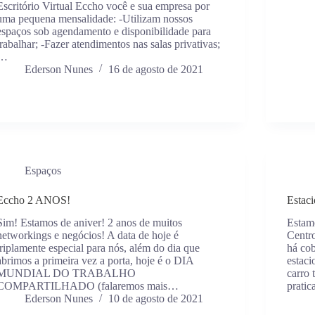
Escritório Virtual Eccho você e sua empresa por
uma pequena mensalidade: -Utilizam nossos
espaços sob agendamento e disponibilidade para
trabalhar; -Fazer atendimentos nas salas privativas;
…
Ederson Nunes
16 de agosto de 2021
Espaços
Eccho 2 ANOS!
Estaci
Sim! Estamos de aniver! 2 anos de muitos
Estam
networkings e negócios! A data de hoje é
Centr
triplamente especial para nós, além do dia que
há cob
abrimos a primeira vez a porta, hoje é o DIA
estaci
MUNDIAL DO TRABALHO
carro
COMPARTILHADO (falaremos mais…
prati
Ederson Nunes
10 de agosto de 2021