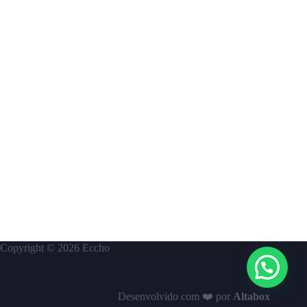
Copyright © 2026 Eccho
Desenvolvido com ❤️ por
A
l
tabox