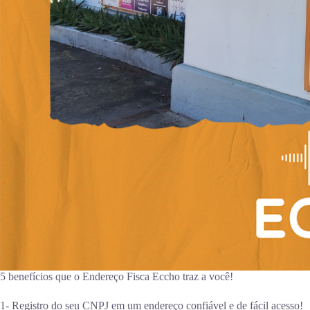
5 benefícios que o Endereço Fisca Eccho traz a você!
1- Registro do seu CNPJ em um endereço confiável e de fácil acesso!